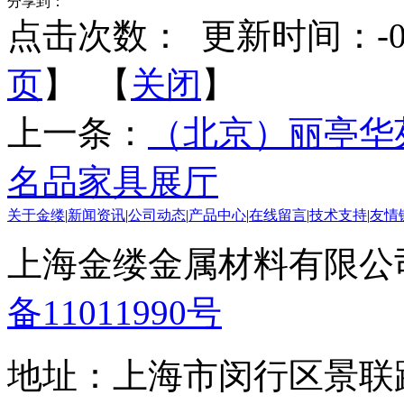
分享到：
点击次数：
更新时间：-0001
页
】 【
关闭
】
上一条：
（北京）丽亭华
名品家具展厅
关于金缕
|
新闻资讯
|
公司动态
|
产品中心
|
在线留言
|
技术支持
|
友情
上海金缕金属材料有限公司 版
备11011990号
地址：上海市闵行区景联路3