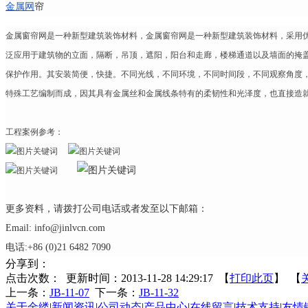
金属网
帘
金属窗帘网是一种新型建筑装饰材料，
金属窗帘网是一种新型建筑装饰材料，
采用
泛应用于建筑物的立面，隔断，吊顶，遮阳，阳台和走廊，楼梯通道以及墙面的掩
保护作用。其安装简便，快捷。不同光线，不同环境，不同时间段，不同观察角度，
特殊工艺编制而成，因其具有金属丝和金属线条特有的柔韧性和光泽度，也直接造
工程案例参考：
更多资料，请拨打公司电话或者发至以下邮箱：
Email: info@jinlvcn.com
电话:+86 (0)21 6482 7090
分享到：
点击次数：
更新时间：2013-11-28 14:29:17 【
打印此页
】 【
上一条：
JB-11-07
下一条：
JB-11-32
关于金缕
|
新闻资讯
|
公司动态
|
产品中心
|
在线留言
|
技术支持
|
友情