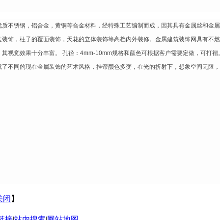
优质不锈钢，铝合金，黄铜等合金材料，经特殊工艺编制而成，因其具有金属丝和金属
盖装饰，柱子的覆面装饰，天花的立体装饰等高档内外装修。金属建筑装饰网具有不燃
其视觉效果十分丰富。 孔径：
4mm-10mm
规格和颜色可根据客户需要定做，可打褶
就了不同的现在金属装饰的艺术风格，挂帘颜色多变，在光的折射下，想象空间无限，
关闭
】
链接
|
站内搜索
|
网站地图