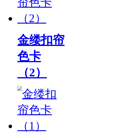
金缕扣帘
色卡
（2）