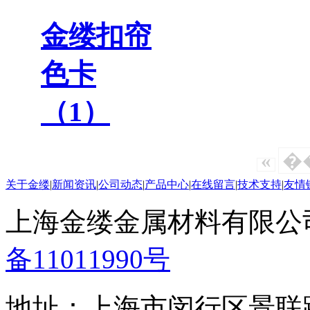
金缕扣帘
色卡
（1）
«
�
关于金缕
|
新闻资讯
|
公司动态
|
产品中心
|
在线留言
|
技术支持
|
友情
上海金缕金属材料有限公司 版
备11011990号
地址：上海市闵行区景联路3